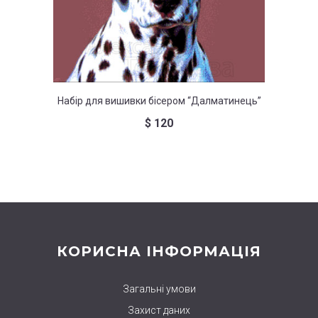
Набір для вишивки бісером “Далматинець”
На
$
120
КОРИСНА ІНФОРМАЦІЯ
Загальні умови
Захист даних