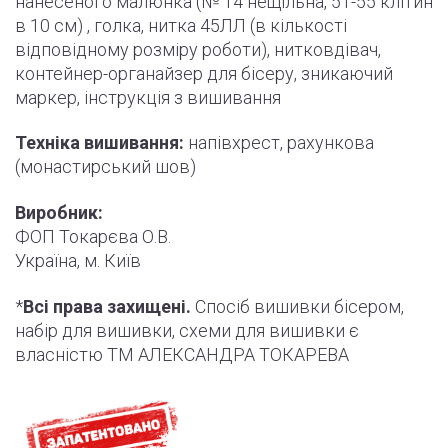
нанесеного малюнка (№ 14 нещільна, 51-55
клітин
в 10 см) , голка, нитка 45ЛЛ (в кількості
відповідному розміру роботи
)
, нитковдівач,
контейнер-органайзер для бісеру, зникаючий
маркер,
інструкція
з вишивання
Техніка вишивання:
напівхрест, рахункова
(монастирський шов)
Виробник:
ФОП Токарєва О.В.
Україна, м. Київ
*
Всі права захищені.
Спосіб вишивки бісером,
набір для вишивки, схеми для вишивки є
власністю ТМ АЛЕКСАНДРА ТОКАРЕВА