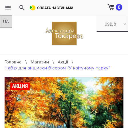
0
ОПЛАТА ЧАСТИНАМИ
Skip
USD, $
to
content
Головна
\
Магазин
\
Акції
\
Набір для вишивки бісером “У квітучому парку”
АКЦИЯ