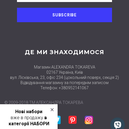
ДЕ МИ ЗНАХОДИМОСЯ
Магазин ALEXANDRA TOKAREVA
02167 Україна, Київ
вул. Лісківська, 23, офіс 234 (цокольний поверх, секція 2)
Відвідування магазину за попереднім записом
Телефон: +380952141067
© 2009-2018 ТМ АЛЕКСАНДРА ТОКАРЕВА
close
Нові набори
Facebook
Twitter
Pinterest
Instagram
вже в продажу
в
категорії НАБОРИ