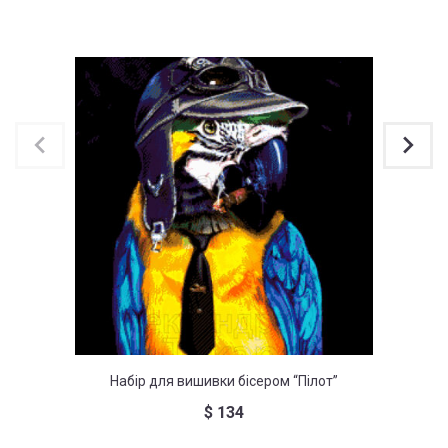
Набір для вишивки бісером “Пілот”
Набі
$
134