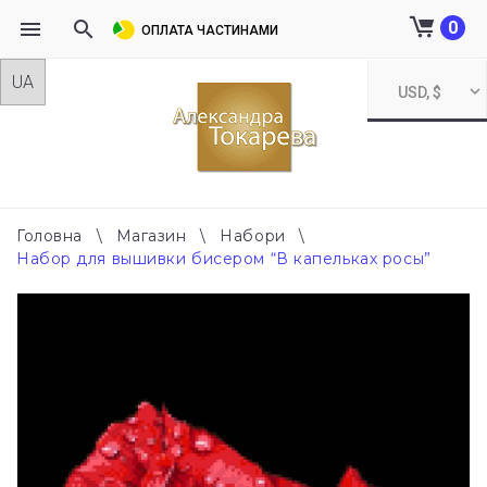
0
ОПЛАТА ЧАСТИНАМИ
Skip
USD, $
to
content
Головна
\
Магазин
\
Набори
\
Набор для вышивки бисером “В капельках росы”