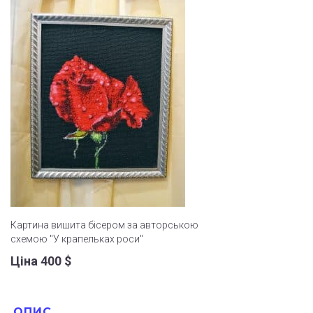
Картина вишита бісером за авторською
схемою "У крапельках роси"
Ціна 400
$
ОПИС