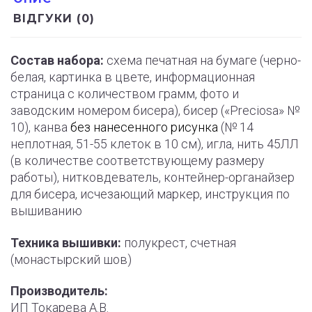
ВІДГУКИ (0)
Состав набора:
схема печатная на бумаге (черно-
белая, картинка в цвете, информационная
страница с количеством грамм, фото и
заводским номером бисера), бисер («Preciosa» №
10), канва
без нанесенного рисунка
(№ 14
неплотная, 51-55 клеток в 10 см), игла, нить 45ЛЛ
(в количестве соответствующему размеру
работы), нитковдеватель, контейнер-органайзер
для бисера, исчезающий маркер, инструкция по
вышиванию
Техника вышивки:
полукрест, счетная
(монастырский шов)
Производитель:
ИП Токарева А.В.