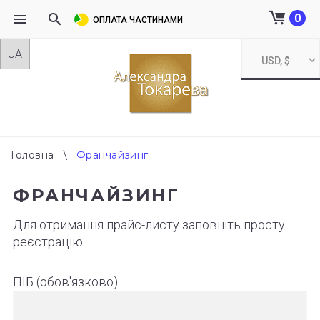
0
ОПЛАТА ЧАСТИНАМИ
Skip
USD, $
to
content
Головна
\
Франчайзинг
ФРАНЧАЙЗИНГ
ФРАНЧАЙЗИНГ
Для отримання прайс-листу заповніть просту
реєстрацію.
ПІБ (обов'язково)