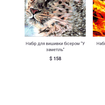
Набір для вишивки бісером “У
Наб
заметіль”
$
158