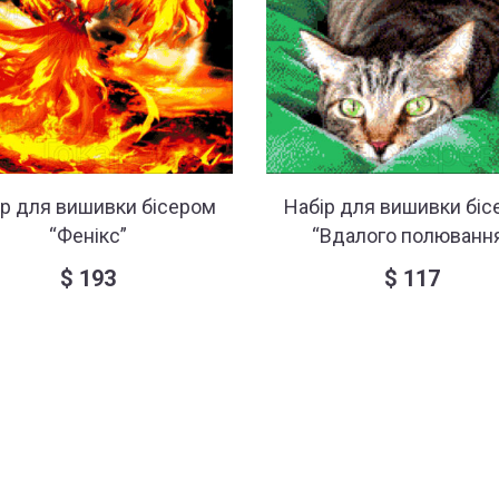
ір для вишивки бісером
Набір для вишивки біс
“Фенікс”
“Вдалого полюванн
$
193
$
117