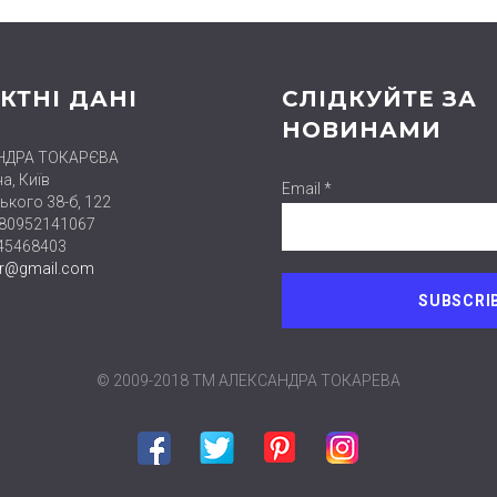
КТНІ ДАНІ
СЛІДКУЙТЕ ЗА
НОВИНАМИ
НДРА ТОКАРЄВА
а, Київ
Email *
ького 38-б, 122
380952141067
445468403
er@gmail.com
© 2009-2018 ТМ АЛЕКСАНДРА ТОКАРЕВА
Facebook
Twitter
Pinterest
Instagram