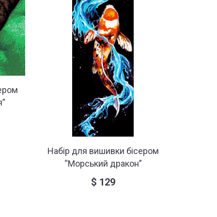
ером
Набір 
я”
Набір для вишивки бісером
“Морський дракон”
$
129