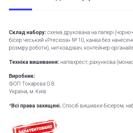
Склад набору:
схема друкована на папері (
чорно
бісер чеський «Preciosa» № 10, канва без нанесе
розміру роботи
)
, нитковдівач, контейнер-органай
Техніка вишивання:
напівхрест, рахункова (мона
Виробник:
ФОП Токарєва О.В.
Україна, м. Київ
*
Всі права захищені.
Спосіб вишивки бісером, н