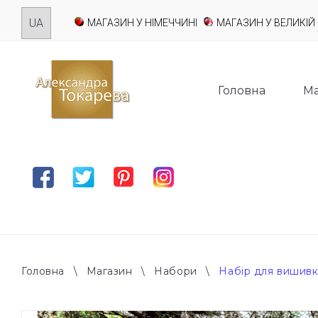
Skip
МАГАЗИН У НІМЕЧЧИНІ
МАГАЗИН У ВЕЛИКІЙ 
to
content
Головна
Ма
Facebook
Twitter
Pinterest
Instagram
Головна
\
Магазин
\
Набори
\
Набір для вишивк