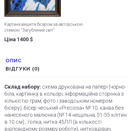
Картина вишита бісером за авторською
схемою “Загублений світ"
Ціна 1400
$
ОПИС
ВІДГУКИ (0)
Склад набору:
схема друкована на папері (
чорно
-
біла, картинка в кольорі, інформаційна сторінка з
кількістю грам, фото і
заводським
номером
бісеру), бісер чеський «Preciosa» № 10, канва без
нанесеного малюнка (№ 14 нещільна, 51-55
клітин
в 10 см) , голка, нитка 45ЛЛ (в кількості
відповідному розміру роботи
)
, нитковдівач,