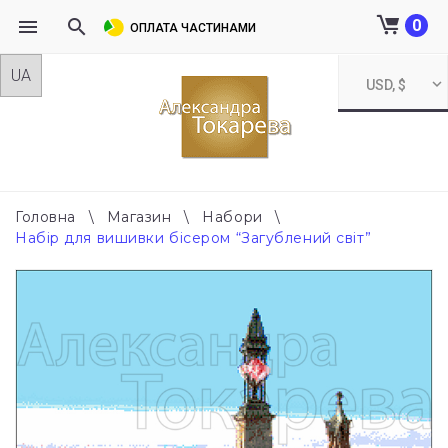
0
ОПЛАТА ЧАСТИНАМИ
Skip
USD, $
to
content
Головна
\
Магазин
\
Набори
\
Набір для вишивки бісером “Загублений світ”