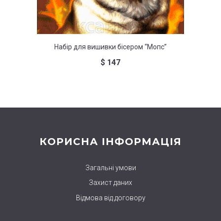
Набір для вишивки бісером “Мопс”
Набор д
$
147
КОРИСНА ІНФОРМАЦІЯ
Загальні умови
Захист даних
Відмова від договору