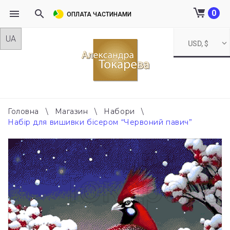
0
ОПЛАТА ЧАСТИНАМИ
Skip
USD, $
to
content
Головна
\
Магазин
\
Набори
\
Набір для вишивки бісером “Червоний павич”