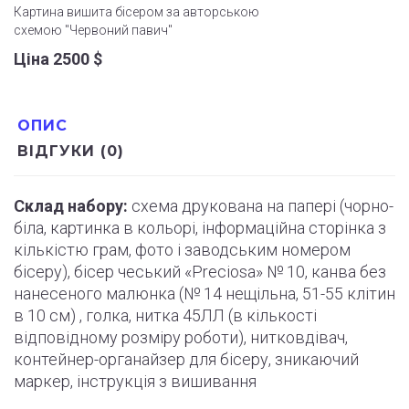
Картина вишита бісером за авторською
схемою "Червоний павич"
Ціна 2500
$
ОПИС
ВІДГУКИ (0)
Склад набору:
схема друкована на папері (
чорно
-
біла, картинка в кольорі, інформаційна сторінка з
кількістю грам, фото і
заводським
номером
бісеру), бісер чеський «Preciosa» № 10, канва без
нанесеного малюнка (№ 14 нещільна, 51-55
клітин
в 10 см) , голка, нитка 45ЛЛ (в кількості
відповідному розміру роботи
)
, нитковдівач,
контейнер-органайзер для бісеру, зникаючий
маркер,
інструкція
з вишивання