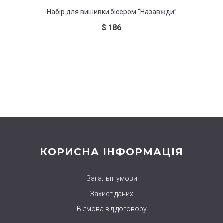
Набір для вишивки бісером “Назавжди”
Н
$
186
КОРИСНА ІНФОРМАЦІЯ
Загальні умови
Захист даних
Відмова від договору