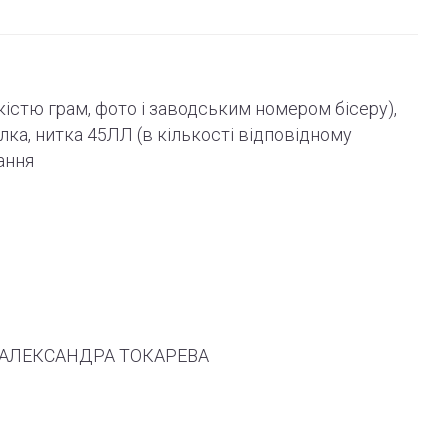
ькістю грам, фото і
заводським
номером бісеру),
олка, нитка 45ЛЛ (в кількості відповідному
ання
 ТМ АЛЕКСАНДРА ТОКАРЕВА