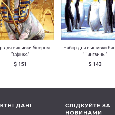
ір для вишивки бісером
Набор для вышивки би
“Сфінкс”
“Пингвины”
$
151
$
143
КТНІ ДАНІ
СЛІДКУЙТЕ ЗА
НОВИНАМИ