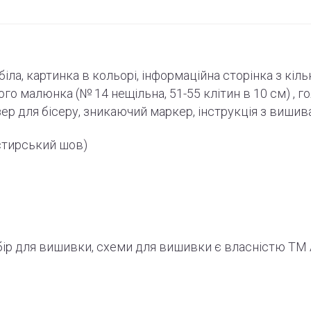
-біла, картинка в кольорі, інформаційна сторінка з кіл
ного малюнка (№ 14 нещільна, 51-55
клітин
в 10 см) , г
зер для бісеру, зникаючий маркер,
інструкція
з вишив
стирський шов)
абір для вишивки, схеми для вишивки є власністю