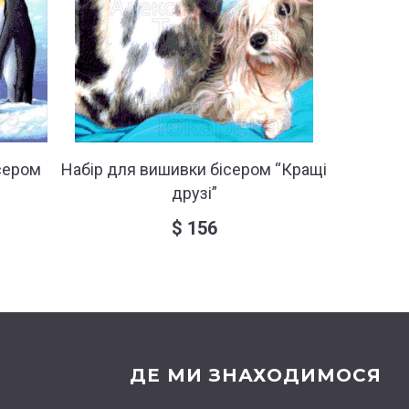
сером
Набір для вишивки бісером “Кращі
Набір 
друзі”
“
$
156
ДЕ МИ ЗНАХОДИМОСЯ