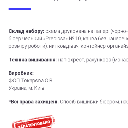
Склад набору:
схема друкована на папері (
чорно
бісер чеський «Preciosa» № 10, канва без нанесе
розміру роботи
)
, нитковдівач, контейнер-органай
Техніка вишивання:
напівхрест, рахункова (мона
Виробник:
ФОП Токарєва О.В.
Україна, м. Київ
*
Всі права захищені.
Спосіб вишивки бісером, н