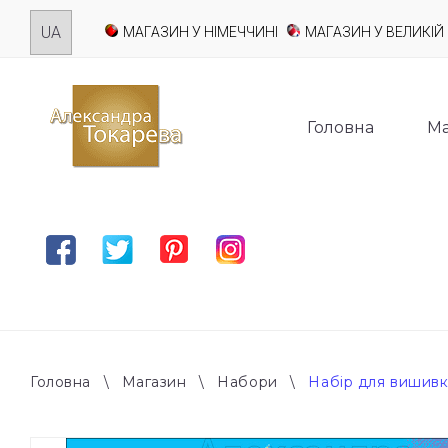
Skip
МАГАЗИН У НІМЕЧЧИНІ
МАГАЗИН У ВЕЛИКІЙ 
to
content
Головна
Ма
Facebook
Twitter
Pinterest
Instagram
Головна
\
Магазин
\
Набори
\
Набір для вишивк