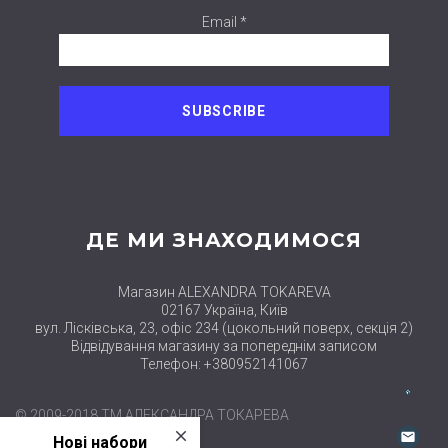
Email *
ДЕ МИ ЗНАХОДИМОСЯ
Магазин ALEXANDRA TOKAREVA
02167 Україна, Київ
вул. Лісківська, 23, офіс 234 (цокольний поверх, секція 2)
Відвідування магазину за попереднім записом
Телефон: +380952141067
© 2009-2018 ТМ АЛЕКСАНДРА ТОКАРЕВА
close
Нові набори