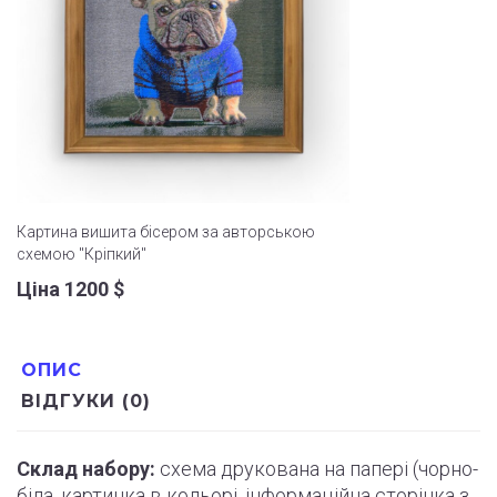
Картина вишита бісером за авторською
схемою "Кріпкий"
Ціна 1200
$
ОПИС
ВІДГУКИ (0)
Склад набору:
схема друкована на папері (
чорно
-
біла, картинка в кольорі, інформаційна сторінка з