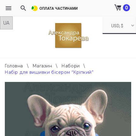
0
ОПЛАТА ЧАСТИНАМИ
Skip
USD, $
to
content
Головна
\
Магазин
\
Набори
\
Набір для вишивки бісером “Кріпкий”