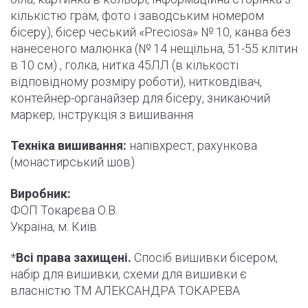
кількістю грам, фото і
заводським
номером
бісеру), бісер чеський «Preciosa» № 10, канва без
нанесеного малюнка (№ 14 нещільна, 51-55
клітин
в 10 см) , голка, нитка 45ЛЛ (в кількості
відповідному розміру роботи
)
, нитковдівач,
контейнер-органайзер для бісеру, зникаючий
маркер,
інструкція
з вишивання
Техніка вишивання:
напівхрест, рахункова
(монастирський шов)
Виробник:
ФОП Токарєва О.В.
Україна, м. Київ
*
Всі права захищені.
Спосіб вишивки бісером,
набір для вишивки, схеми для вишивки є
власністю ТМ АЛЕКСАНДРА ТОКАРЕВА