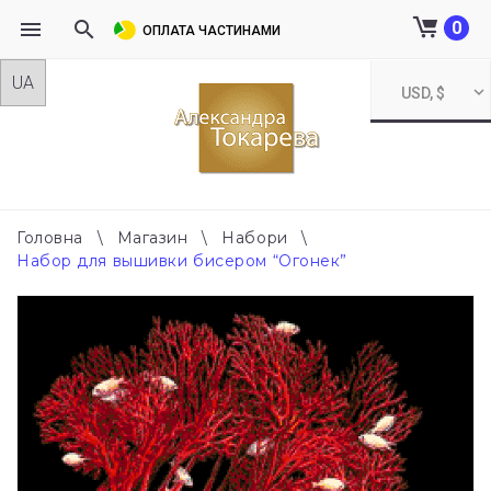
0
ОПЛАТА ЧАСТИНАМИ
Skip
USD, $
to
content
Головна
\
Магазин
\
Набори
\
Набор для вышивки бисером “Огонек”