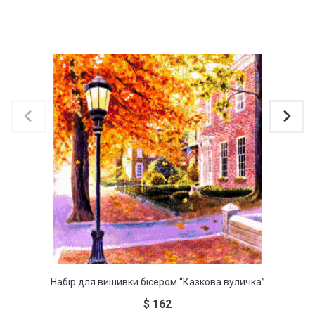
Набір для вишивки бісером “Казкова вуличка”
Н
$
162