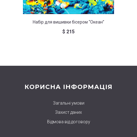
Набір для вишивки бісером “Океан”
Наб
$
215
КОРИСНА ІНФОРМАЦІЯ
Загальні умови
Захист даних
Відмова від договору