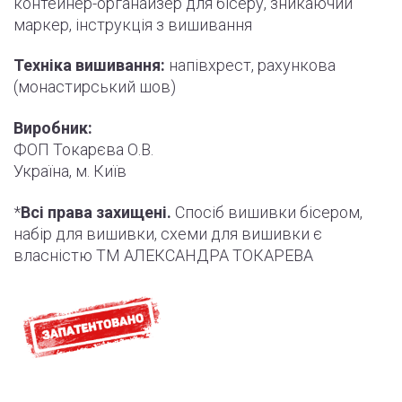
контейнер-органайзер для бісеру, зникаючий
маркер,
інструкція
з вишивання
Техніка вишивання:
напівхрест, рахункова
(монастирський шов)
Виробник:
ФОП Токарєва О.В.
Україна, м. Київ
*
Всі права захищені.
Спосіб вишивки бісером,
набір для вишивки, схеми для вишивки є
власністю ТМ АЛЕКСАНДРА ТОКАРЕВА