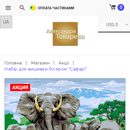
0
ОПЛАТА ЧАСТИНАМИ
Skip
USD, $
to
content
Головна
\
Магазин
\
Акції
\
Набір для вишивки бісером “Сафарі”
АКЦИЯ