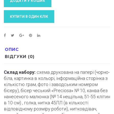
ДОДАТИ У КОШИК
КУПИТИ В ОДИН КЛIК
ОПИС
ВІДГУКИ (0)
Склад набору:
схема друкована на папері (
чорно
-
біла, картинка в кольорі, інформаційна сторінка з
кількістю грам, фото і
заводським
номером
бісеру), бісер чеський «Preciosa» № 10, канва без
нанесеного малюнка (№ 14 нещільна, 51-55
клітин
в 10 см) , голка, нитка 45ЛЛ (в кількості
відповідному розміру роботи
)
, нитковдівач,