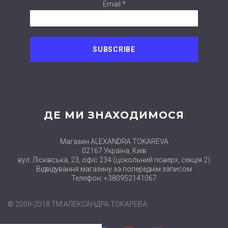
Email *
ДЕ МИ ЗНАХОДИМОСЯ
Магазин ALEXANDRA TOKAREVA
02167 Україна, Київ
вул. Лісківська, 23, офіс 234 (цокольний поверх, секція 2)
Відвідування магазину за попереднім записом
Телефон: +380952141067
© 2009-2018 ТМ АЛЕКСАНДРА ТОКАРЕВА
close
Нові набори
Facebook
Twitter
Pinterest
Instagram