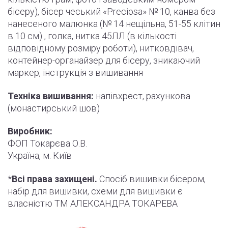
бісеру), бісер чеський «Preciosa» № 10, канва без
нанесеного малюнка (№ 14 нещільна, 51-55
клітин
в 10 см) , голка, нитка 45ЛЛ (в кількості
відповідному розміру роботи
)
, нитковдівач,
контейнер-органайзер для бісеру, зникаючий
маркер,
інструкція
з вишивання
Техніка вишивання:
напівхрест, рахункова
(монастирський шов)
Виробник:
ФОП Токарєва О.В.
Україна, м. Київ
*
Всі права захищені.
Спосіб вишивки бісером,
набір для вишивки, схеми для вишивки є
власністю ТМ АЛЕКСАНДРА ТОКАРЕВА