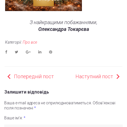
З найкращими побажаннями,
Олександра Токарєва
Категорії:
Про все
Facebook
Twitter
Google+
LinkedIn
Pinterest
НАВІГАЦІЯ
Попередній пост
Наступний пост
ЗАПИСІВ
Залишити відповідь
Ваша e-mail адреса не оприлюднюватиметься.
Обов’язкові
поля позначені
*
Ваше ім'я:
*