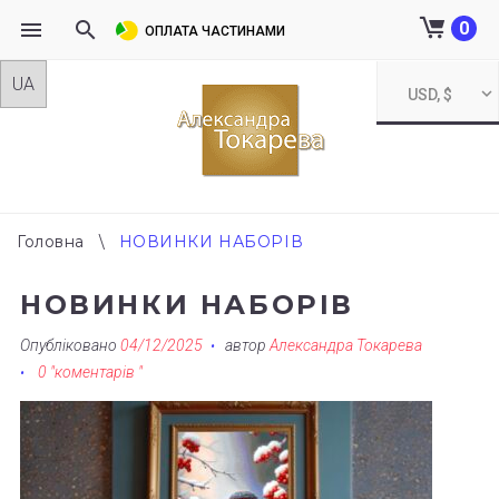
0
ОПЛАТА ЧАСТИНАМИ
Skip
USD, $
to
content
Головна
\
НОВИНКИ НАБОРІВ
НОВИНКИ НАБОРІВ
Опубліковано
04/12/2025
автор
Александра Токарева
0 "коментарів "