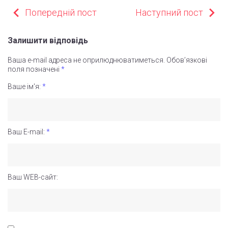
НАВІГАЦІЯ
Попередній пост
Наступний пост
ЗАПИСІВ
Залишити відповідь
Ваша e-mail адреса не оприлюднюватиметься.
Обов’язкові
поля позначені
*
Ваше ім'я:
*
Ваш E-mail:
*
Ваш WEB-сайт: