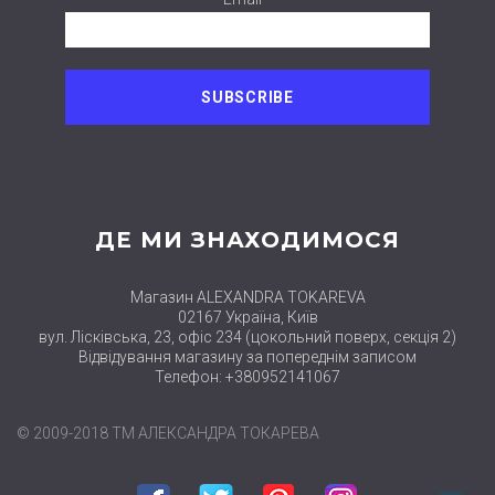
ДЕ МИ ЗНАХОДИМОСЯ
Магазин ALEXANDRA TOKAREVA
02167 Україна, Київ
вул. Лісківська, 23, офіс 234 (цокольний поверх, секція 2)
Відвідування магазину за попереднім записом
Телефон: +380952141067
© 2009-2018 ТМ АЛЕКСАНДРА ТОКАРЕВА
close
Нові набори
Facebook
Twitter
Pinterest
Instagram
вже в продажу
в