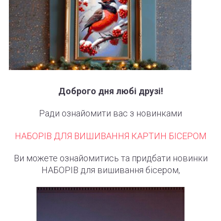
Доброго дня любі друзі!
Ради
ознайомити
вас
з
новинками
НАБОРІВ
ДЛЯ
ВИШИВАННЯ
КАРТИН
БІСЕРОМ
Ви
можете
ознайомитись
та
придбати
новинки
НАБОРІВ
для
вишивання
бісером
,