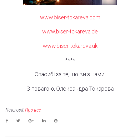
www.biser-tokareva.com
www.biser-tokareva.de
www.biser-tokareva.uk
****
Спасибі
за
те
,
що
ви
з
нами
!
З
повагою
,
Олександра
Токарєва
Категорії:
Про все
Facebook
Twitter
Google+
LinkedIn
Pinterest