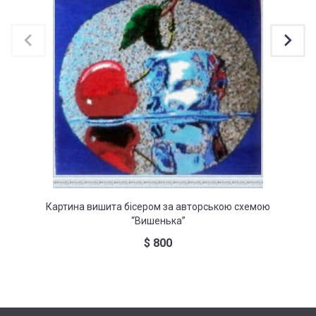
Картина вишита бісером за авторською схемою
Картина
“Вишенька”
$
800