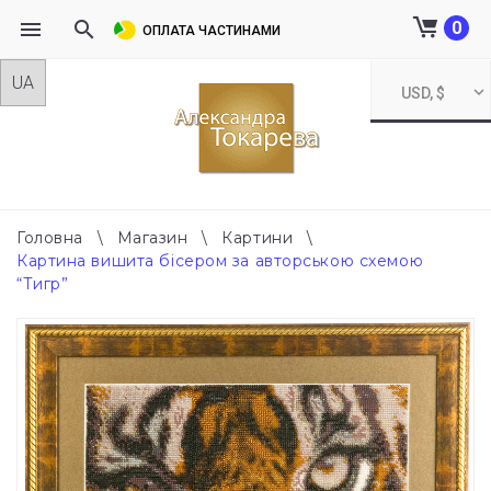
0
ОПЛАТА ЧАСТИНАМИ
Skip
USD, $
to
content
Головна
\
Магазин
\
Картини
\
Картина вишита бісером за авторською схемою
“Тигр”