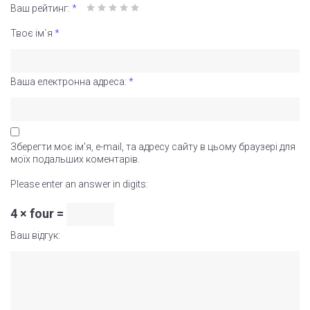
Ваш рейтинг:
*
Твоє ім`я
*
Ваша електронна адреса:
*
Зберегти моє ім'я, e-mail, та адресу сайту в цьому браузері для
моїх подальших коментарів.
Please enter an answer in digits:
4 × four =
Ваш відгук: