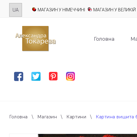
Skip
МАГАЗИН У НІМЕЧЧИНІ
МАГАЗИН У ВЕЛИКІЙ 
to
content
Головна
Ма
Facebook
Twitter
Pinterest
Instagram
Головна
\
Магазин
\
Картини
\
Картина вишита 