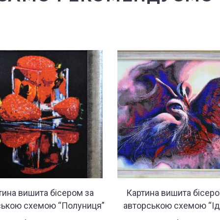
тина вишита бісером за
Картина вишита бісеро
ською схемою “Полуниця”
авторською схемою “Ід