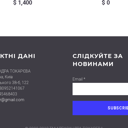
$
1,400
$
0
КТНІ ДАНІ
СЛІДКУЙТЕ ЗА
НОВИНАМИ
НДРА ТОКАРЄВА
а, Київ
Email *
ького 38-б, 122
380952141067
445468403
er@gmail.com