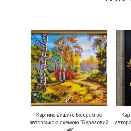
Картина вишита бісером за
Кар
авторською схемою “Березовий
автор
гай”