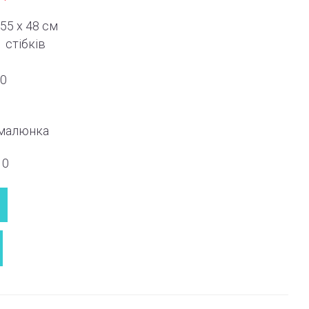
55 x 48 см
1
стібків
00
 малюнка
10