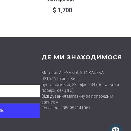
$
1,700
ДЕ МИ ЗНАХОДИМОСЯ
Магазин ALEXANDRA TOKAREVA
02167 Україна, Київ
вул. Лісківська, 23, офіс 234 (цокольний
поверх, секція 2)
Відвідування магазину за попереднім
записом
Телефон: +380952141067