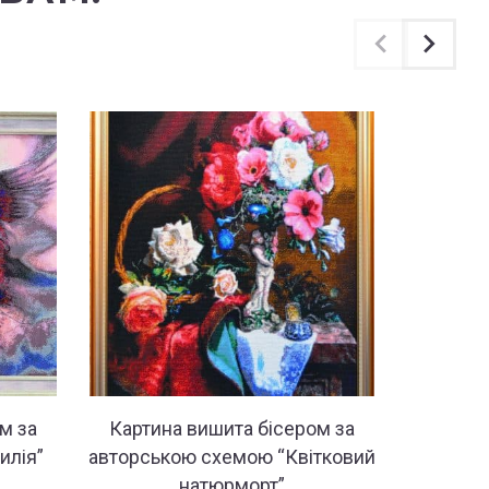
м за
Картина вишита бісером за
Картин
илія”
авторською схемою “Квітковий
авторсь
натюрморт”