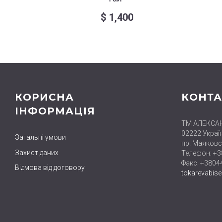
$
1,400
КОРИСНА
КОНТА
ІНФОРМАЦІЯ
ТМ АЛЕКСА
02222 Україн
Загальні умови
пр. Маяковс
Захист даних
Телефон: +
Факс: +380
Відмова від договору
tokarevabis
close