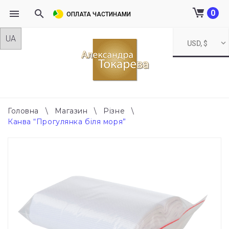
0
ОПЛАТА ЧАСТИНАМИ
Skip
USD, $
to
content
Головна
\
Магазин
\
Різне
\
Канва “Прогулянка біля моря”