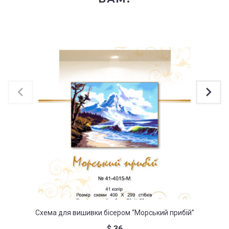
Схема для вишивки бісером “Морський прибій”
Схем
$
36