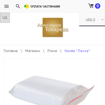
0
ОПЛАТА ЧАСТИНАМИ
Skip
USD, $
to
content
Головна
\
Магазин
\
Різне
\
Канва “Ласка”