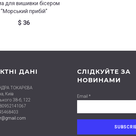
а для вишивки бісером
“Морський прибій”
$
36
КТНІ ДАНІ
СЛІДКУЙТЕ ЗА
НОВИНАМИ
НДРА ТОКАРЄВА
а, Київ
Email *
ького 38-б, 122
380952141067
445468403
er@gmail.com