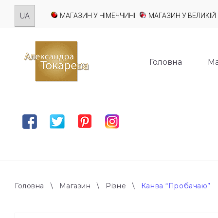
Skip
МАГАЗИН У НІМЕЧЧИНІ
МАГАЗИН У ВЕЛИКІЙ 
to
content
Головна
Ма
Facebook
Twitter
Pinterest
Instagram
Головна
\
Магазин
\
Різне
\
Канва “Пробачаю”