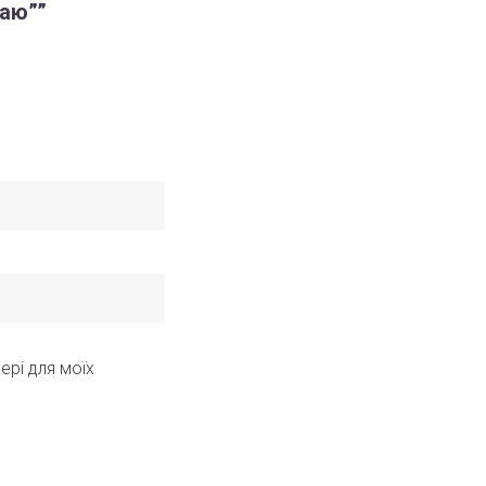
чаю””
ері для моїх