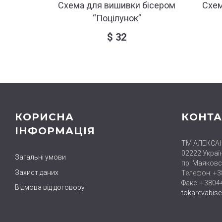
Схема для вишивки бісером
Схем
“Поцілунок”
$
32
КОРИСНА
КОНТА
ІНФОРМАЦІЯ
ТМ АЛЕКСА
02222 Україн
Загальні умови
пр. Маяковс
Захист даних
Телефон: +
Факс: +380
Відмова від договору
tokarevabis