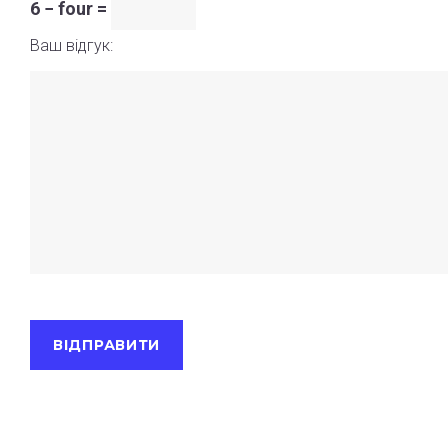
6 − four =
Ваш відгук: