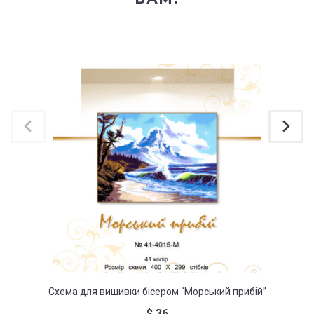
Схема для вишивки бісером “Морський прибій”
Схем
$
36