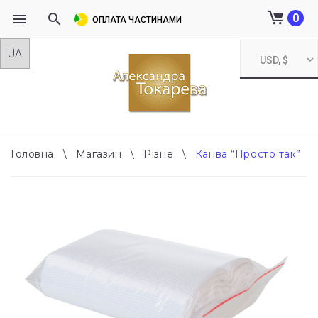
0
ОПЛАТА ЧАСТИНАМИ
Skip
USD, $
to
content
Головна
\
Магазин
\
Різне
\
Канва “Просто так”