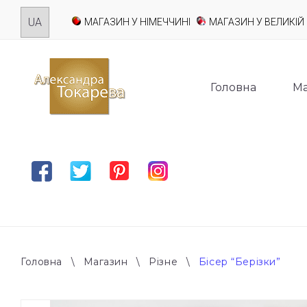
Skip
МАГАЗИН У НІМЕЧЧИНІ
МАГАЗИН У ВЕЛИКІЙ 
to
content
Головна
Ма
Facebook
Twitter
Pinterest
Instagram
Головна
\
Магазин
\
Різне
\
Бісер “Берізки”