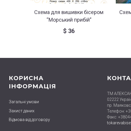
Схема для вишивки бісером
Схем
“Морський прибій”
$
36
КОРИСНА
КОНТА
ІНФОРМАЦІЯ
ТМ АЛЕКСА
02222 Україн
Загальні умови
пр. Маяковс
Захист даних
Телефон: +
Факс: +380
Відмова від договору
tokarevabis