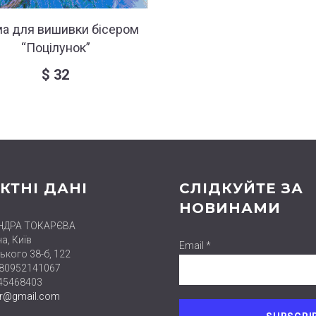
а для вишивки бісером
“Поцілунок”
$
32
КТНІ ДАНІ
СЛІДКУЙТЕ ЗА
НОВИНАМИ
НДРА ТОКАРЄВА
а, Київ
Email *
ького 38-б, 122
380952141067
445468403
er@gmail.com