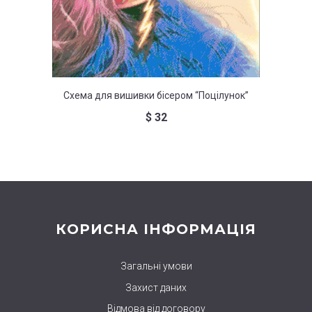
Схема для вишивки бісером “Поцілунок”
Схема д
$
32
КОРИСНА ІНФОРМАЦІЯ
Загальні умови
Захист даних
Відмова від договору