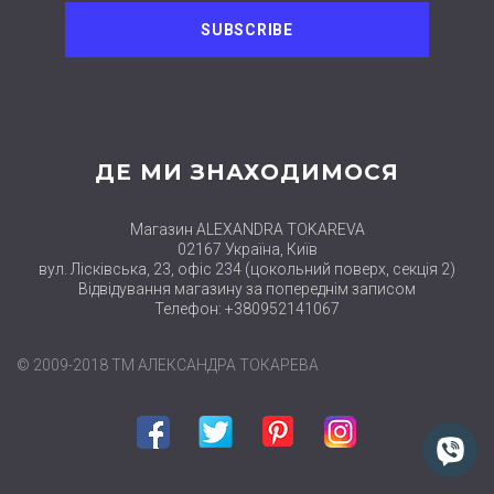
ДЕ МИ ЗНАХОДИМОСЯ
Магазин ALEXANDRA TOKAREVA
02167 Україна, Київ
вул. Лісківська, 23, офіс 234 (цокольний поверх, секція 2)
Відвідування магазину за попереднім записом
Телефон: +380952141067
© 2009-2018 ТМ АЛЕКСАНДРА ТОКАРЕВА
Facebook
Twitter
Pinterest
Instagram
close
Нові набори
вже в продажу
в
категорії НАБОРИ