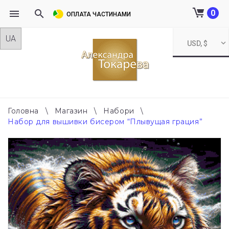
0
ОПЛАТА ЧАСТИНАМИ
Skip
USD, $
to
content
Головна
\
Магазин
\
Набори
\
Набор для вышивки бисером “Плывущая грация”