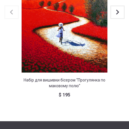
Набір для вишивки бісером “Прогулянка по
На
маковому полю”
$
195