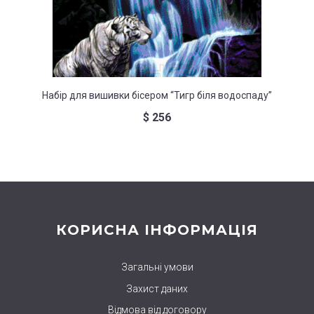
Набір для вишивки бісером “Тигр біля водоспаду”
Набір дл
$
256
КОРИСНА ІНФОРМАЦІЯ
Загальні умови
Захист даних
Відмова від договору