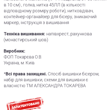
в 10 см) , голка, нитка 45ЛЛ (в кількості
відповідному розміру роботи
)
, нитковдівач,
контейнер-органайзер для бісеру, зникаючий
маркер,
інструкція
з вишивання
Техніка вишивання:
напівхрест, рахункова
(монастирський шов)
Виробник:
ФОП Токарєва О.В.
Україна, м. Київ
*
Всі права захищені.
Спосіб вишивки бісером,
набір для вишивки, схеми для вишивки є
власністю ТМ АЛЕКСАНДРА ТОКАРЕВА