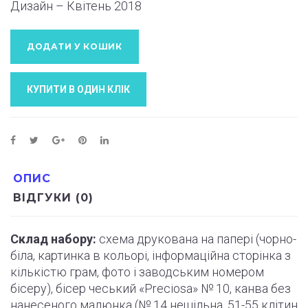
Дизайн – Квітень
2018
ДОДАТИ У КОШИК
КУПИТИ В ОДИН КЛIК
ОПИС
ВІДГУКИ (0)
Склад набору:
схема друкована на папері (
чорно
-
біла, картинка в кольорі, інформаційна сторінка з
кількістю грам, фото і
заводським
номером
бісеру), бісер чеський «Preciosa» № 10, канва без
нанесеного малюнка (№ 14 нещільна, 51-55
клітин