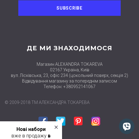
ДЕ МИ ЗНАХОДИМОСЯ
Магазин ALEXANDRA TOKAREVA
02167 Україна, Київ
вул. Лісківська, 23, офіс 234 (цокольний поверх, секція 2)
Відвідування магазину за попереднім записом
Телефон: +380952141067
© 2009-2018 ТМ АЛЕКСАНДРА ТОКАРЕВА
close
Нові набори
Facebook
Twitter
Pinterest
Instagram
вже в продажу
в
категорії НАБОРИ