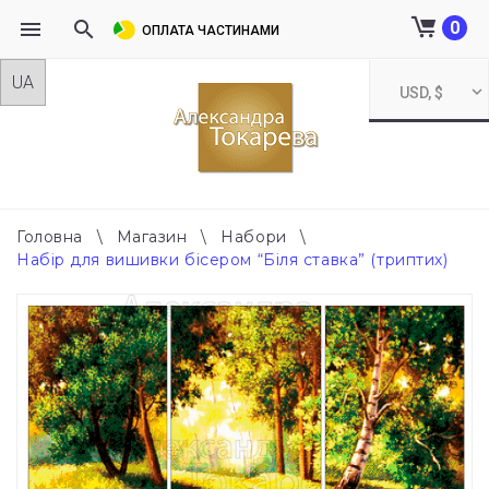
0
ОПЛАТА ЧАСТИНАМИ
Skip
USD, $
to
content
Головна
\
Магазин
\
Набори
\
Набір для вишивки бісером “Біля ставка” (триптих)