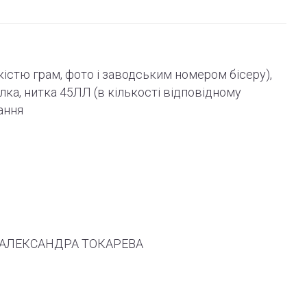
ькістю грам, фото і
заводським
номером бісеру),
олка, нитка 45ЛЛ (в кількості відповідному
ання
 ТМ АЛЕКСАНДРА ТОКАРЕВА