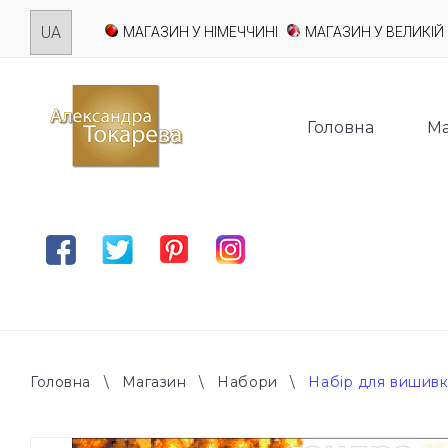
Skip
МАГАЗИН У НІМЕЧЧИНІ
МАГАЗИН У ВЕЛИКІЙ 
to
content
Головна
Ма
Facebook
Twitter
Pinterest
Instagram
Головна
\
Магазин
\
Набори
\
Набір для вишивки