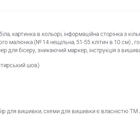
-біла, картинка в кольорі, інформаційна сторінка з кіл
ного малюнка (№ 14 нещільна, 51-55
клітин
в 10 см) , г
зер для бісеру, зникаючий маркер,
інструкція
з вишив
стирський шов)
абір для вишивки, схеми для вишивки є власністю