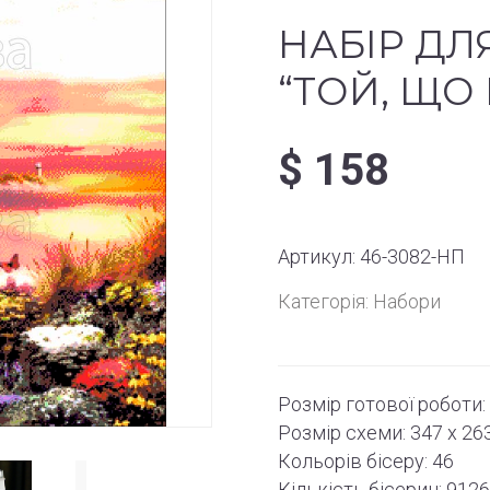
НАБІР ДЛ
“ТОЙ, ЩО
$
158
Артикул:
46-3082-НП
Категорія:
Набори
Розмір готової роботи:
Розмір схеми:
347 x 26
Кольорів бісеру: 46
Кількість бісерин: 912