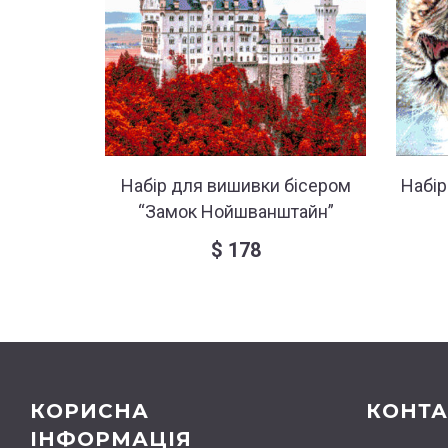
Набір для вишивки бісером
Набір
“Замок Нойшванштайн”
$
178
КОРИСНА
КОНТА
ІНФОРМАЦІЯ