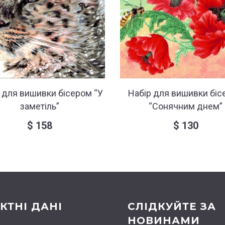
 для вишивки бісером “У
Набір для вишивки біс
заметіль”
“Сонячним днем”
$
158
$
130
КТНІ ДАНІ
СЛІДКУЙТЕ ЗА
НОВИНАМИ