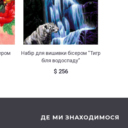
ером
Набір для вишивки бісером “Тигр
Набір 
біля водоспаду”
$
256
ДЕ МИ ЗНАХОДИМОСЯ