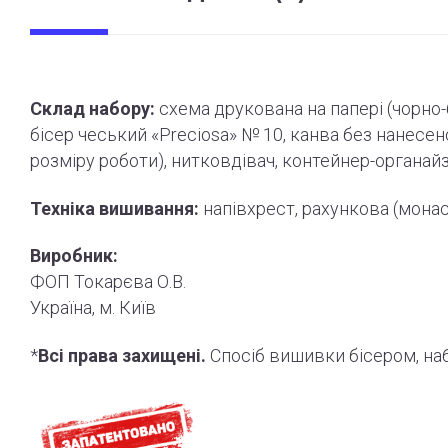
Склад набору:
схема друкована на папері (
чорно
бісер чеський «Preciosa» № 10, канва без нанесе
розміру роботи
)
, нитковдівач, контейнер-органай
Техніка вишивання:
напівхрест, рахункова (мона
Виробник:
ФОП Токарєва О.В.
Україна, м. Київ
*
Всі права захищені.
Спосіб вишивки бісером, н