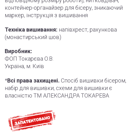
відповідному розміру роботи
)
, нитковдівач,
контейнер-органайзер для бісеру, зникаючий
маркер,
інструкція
з вишивання
Техніка вишивання:
напівхрест, рахункова
(монастирський шов)
Виробник:
ФОП Токарєва О.В.
Україна, м. Київ
*
Всі права захищені.
Спосіб вишивки бісером,
набір для вишивки, схеми для вишивки є
власністю ТМ АЛЕКСАНДРА ТОКАРЕВА