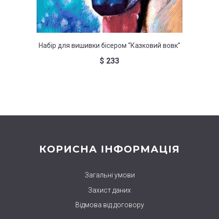
Набір для вишивки бісером “Казковий вовк”
Набор д
$
233
КОРИСНА ІНФОРМАЦІЯ
Загальні умови
Захист даних
Відмова від договору