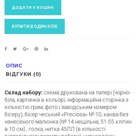
ДОДАТИ У КОШИК
КУПИТИ В ОДИН КЛIК
ОПИС
ВІДГУКИ (0)
Склад набору:
схема друкована на папері (
чорно
-
біла, картинка в кольорі, інформаційна сторінка з
кількістю грам, фото і
заводським
номером
бісеру), бісер чеський «Preciosa» № 10, канва без
нанесеного малюнка (№ 14 нещільна, 51-55
клітин
в 10 см) , голка, нитка 45ЛЛ (в кількості