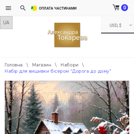
0
ОПЛАТА ЧАСТИНАМИ
Skip
USD, $
to
content
Головна
\
Магазин
\
Набори
\
Набір для вишивки бісером “Дорога до дому”