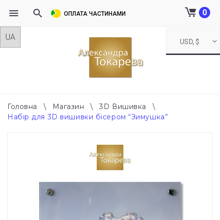
0
ОПЛАТА ЧАСТИНАМИ
Skip
USD, $
to
content
Головна
\
Магазин
\
3D Вишивка
\
Набір для 3D вишивки бісером “Зимушка”