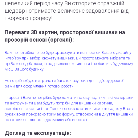
невеликий період часу Ви створите справжній
шедевр і отримаєте величезне задоволення від
творчого процесу!
Переваги 3D картин, просторової вишивки на
прозорій основі (оргсклі):
Вам не потрібно тепер буде враховувати всі нюанси Вашого дизайну
інтер’єру при виборі сюжету вишивки, Ви просто можете вибрати те,
що Вам сподобалося, із задоволенням вишити і повісити в будь-якому
місці Вашого будинку.
Не потрібно буде витрачати багато часу і сил для підбору дорогої
рами для оформлення готової роботи.
І нарешті Вам не потрібно буде ламати голову над тим, які матеріали
та інструменти Вам будуть потрібні для вишивки картини,
закріплення канви і т.д. Так як основа картини вже готова, то у Вас в
руках вона прекрасно тримає форму, створюючи відчуття вишивки
на готових пяльцах, підрамнику або верстаті.
Догляд та експлуатація: