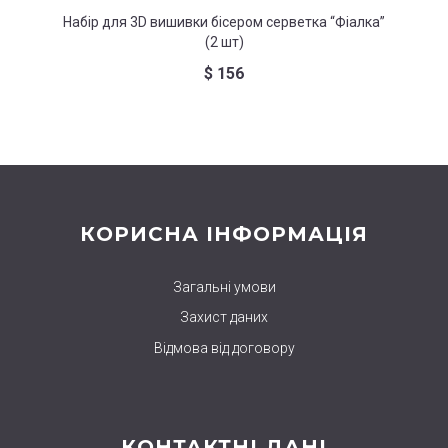
Набір для 3D вишивки бісером серветка “Фіалка”
Наб
(2 шт)
$
156
КОРИСНА ІНФОРМАЦІЯ
Загальні умови
Захист даних
Відмова від договору
КОНТАКТНІ ДАНІ