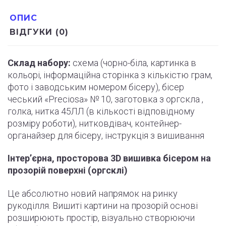
ОПИС
ВІДГУКИ (0)
Склад набору:
схема (
чорно
-біла, картинка в
кольорі, інформаційна сторінка з кількістю грам,
фото і
заводським
номером бісеру), бісер
чеський «Preciosa» № 10, заготовка з оргскла ,
голка, нитка 45ЛЛ (в кількості відповідному
розміру роботи
)
, нитковдівач, контейнер-
органайзер для бісеру,
інструкція
з вишивання
Інтер’єрна, просторова 3D вишивка бісером на
прозорій поверхні (оргсклі)
Це абсолютно новий напрямок на ринку
рукоділля. Вишиті картини на прозорій основі
розширюють простір, візуально створюючи