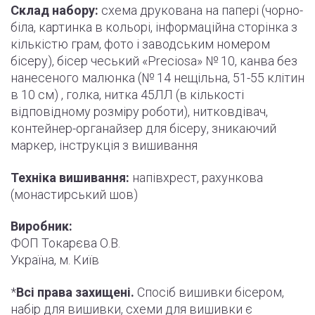
Склад набору:
схема друкована на папері (
чорно
-
біла, картинка в кольорі, інформаційна сторінка з
кількістю грам, фото і
заводським
номером
бісеру), бісер чеський «Preciosa» № 10, канва без
нанесеного малюнка (№ 14 нещільна, 51-55
клітин
в 10 см) , голка, нитка 45ЛЛ (в кількості
відповідному розміру роботи
)
, нитковдівач,
контейнер-органайзер для бісеру, зникаючий
маркер,
інструкція
з вишивання
Техніка вишивання:
напівхрест, рахункова
(монастирський шов)
Виробник:
ФОП Токарєва О.В.
Україна, м. Київ
*
Всі права захищені.
Спосіб вишивки бісером,
набір для вишивки, схеми для вишивки є