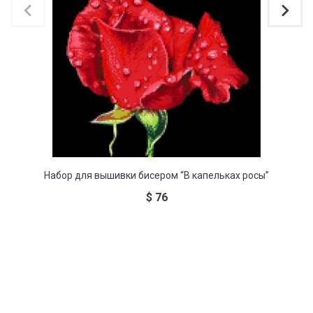
Набор для вышивки бисером “В капельках росы”
Набір
$
76