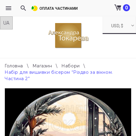
0
ОПЛАТА ЧАСТИНАМИ
Skip
USD, $
to
content
Головна
\
Магазин
\
Набори
\
Набір для вишивки бісером “Різдво за вікном.
Частина 2”