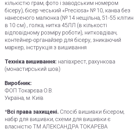
кількістю грам, фото і
заводським
номером
бісеру), бісер чеський «Preciosa» № 10, канва без
нанесеного малюнка (№ 14 нещільна, 51-55
клітин
в 10 см) , голка, нитка 45ЛЛ (в кількості
відповідному розміру роботи
)
, нитковдівач,
контейнер-органайзер для бісеру, зникаючий
маркер,
інструкція
з вишивання
Техніка вишивання:
напівхрест, рахункова
(монастирський шов)
Виробник:
ФОП Токарєва О.В.
Україна, м. Київ
*
Всі права захищені.
Спосіб вишивки бісером,
набір для вишивки, схеми для вишивки є
власністю ТМ АЛЕКСАНДРА ТОКАРЕВА