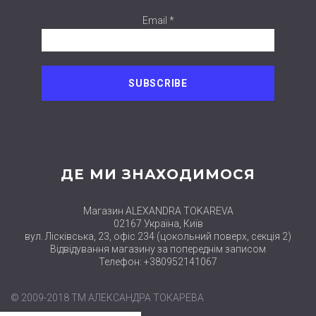
Email *
ДЕ МИ ЗНАХОДИМОСЯ
Магазин ALEXANDRA TOKAREVA
02167 Україна, Київ
вул. Лісківська, 23, офіс 234 (цокольний поверх, секція 2)
Відвідування магазину за попереднім записом
Телефон: +380952141067
© 2009-2018 ТМ АЛЕКСАНДРА ТОКАРЕВА
close