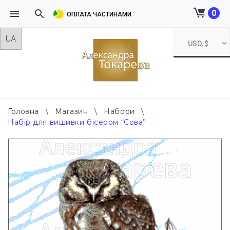
0
ОПЛАТА ЧАСТИНАМИ
Skip
USD, $
to
content
Головна
\
Магазин
\
Набори
\
Набір для вишивки бісером “Сова”