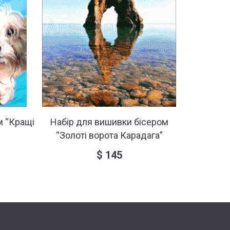
м “Кращі
Набір для вишивки бісером
Набір 
“Золоті ворота Карадага”
“К
$
145