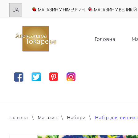
Skip
МАГАЗИН У НІМЕЧЧИНІ
МАГАЗИН У ВЕЛИКІЙ 
to
content
Головна
Ма
Facebook
Twitter
Pinterest
Instagram
Головна
\
Магазин
\
Набори
\
Набір для вишивк