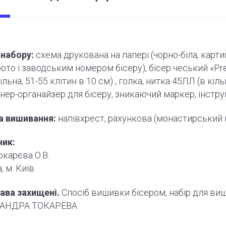
набору:
схема друкована на папері (
чорно
-біла, карт
фото і
заводським
номером бісеру), бісер чеський «Pr
ільна, 51-55
клітин
в 10 см) , голка, нитка 45ЛЛ (в кі
нер-органайзер для бісеру, зникаючий маркер,
інстру
а вишивання:
напівхрест, рахункова (монастирський
ник:
карєва О.В.
, м. Київ
рава захищені.
Спосіб вишивки бісером, набір для ви
АНДРА ТОКАРЕВА