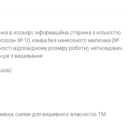
инка в кольорі, інформаційна сторінка з кількістю
eciosa» № 10, канва без нанесеного малюнка (№
лькості відповідному розміру роботи
)
, нитковдівач,
кція
з вишивання
 шов)
шивки, схеми для вишивки є власністю ТМ