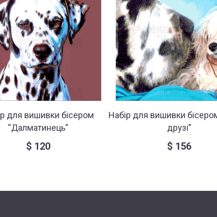
ір для вишивки бісером
Набір для вишивки бісеро
“Далматинець”
друзі”
$
120
$
156