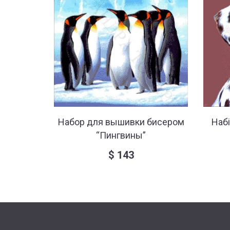
Набор для вышивки бисером
Наб
“Пингвины”
$
143