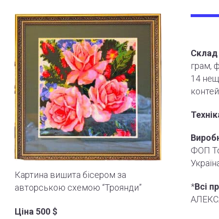
Склад 
грам, 
14 нещ
контей
Технік
Вироб
ФОП То
Україна
Картина вишита бісером за
*
Всі п
авторською схемою “Троянди”
АЛЕКС
Ціна 500
$