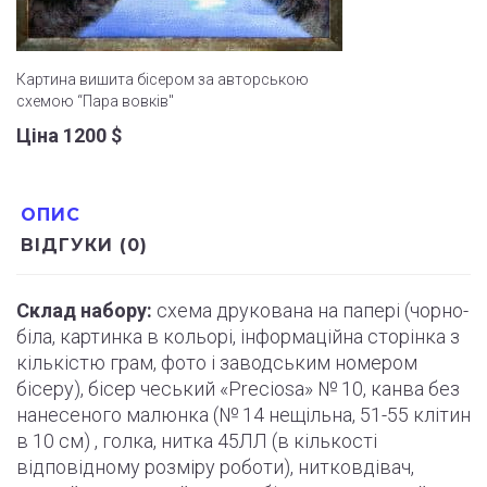
Картина вишита бісером за авторською
схемою “Пара вовків"
Ціна 1200
$
ОПИС
ВІДГУКИ (0)
Склад набору:
схема друкована на папері (
чорно
-
біла, картинка в кольорі, інформаційна сторінка з
кількістю грам, фото і
заводським
номером
бісеру), бісер чеський «Preciosa» № 10, канва без
нанесеного малюнка (№ 14 нещільна, 51-55
клітин
в 10 см) , голка, нитка 45ЛЛ (в кількості
відповідному розміру роботи
)
, нитковдівач,