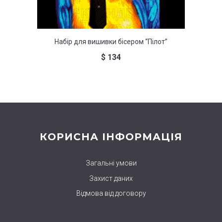
Набір для вишивки бісером “Пілот”
Набор д
$
134
КОРИСНА ІНФОРМАЦІЯ
Загальні умови
Захист даних
Відмова від договору