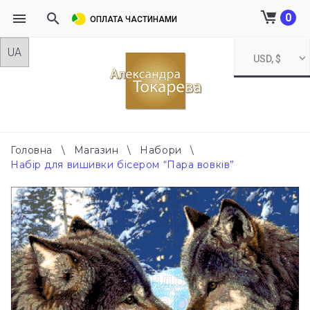
0
ОПЛАТА ЧАСТИНАМИ
Skip
USD, $
to
content
Головна
\
Магазин
\
Набори
\
Набір для вишивки бісером “Пара вовків”