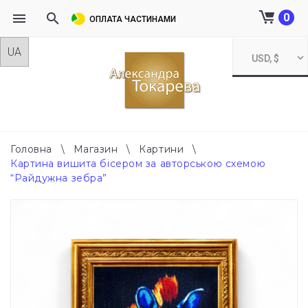
0
ОПЛАТА ЧАСТИНАМИ
Skip
USD, $
to
content
Головна
\
Магазин
\
Картини
\
Картина вишита бісером за авторською схемою
“Райдужна зебра”