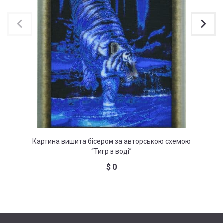
Картина вишита бісером за авторською схемою
Картина
“Тигр в воді”
$
0