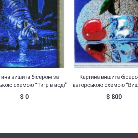
тина вишита бісером за
Картина вишита бісеро
ькою схемою “Тигр в воді”
авторською схемою “Виш
$
0
$
800