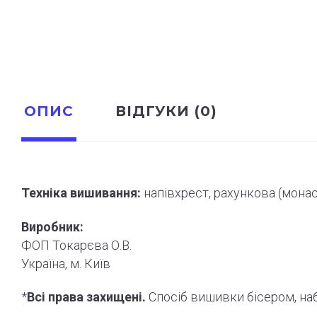
ОПИС
ВІДГУКИ (0)
Техніка вишивання:
напівхрест, рахункова (мона
Виробник:
ФОП Токарєва О.В.
Україна, м. Київ
*
Всі права захищені.
Спосіб вишивки бісером, н