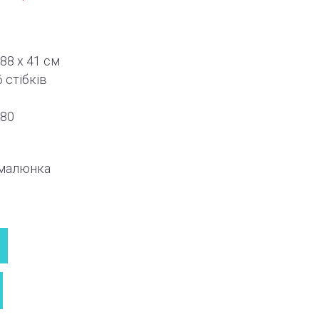
88 x 41 см
6
стібків
480
 малюнка