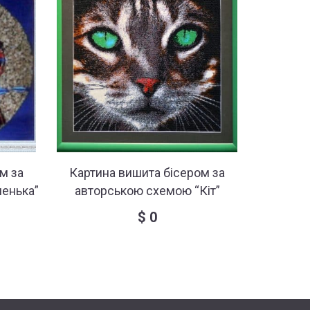
м за
Картина вишита бісером за
Картин
енька”
авторською схемою “Кіт”
авторсь
$
0