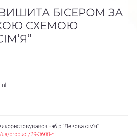
ВИШИТА БІСЕРОМ ЗА
КОЮ СХЕМОЮ
ІМ’Я”
-nl
икористовувався набір “Левова сім’я”
/ua/product/29-3608-nl