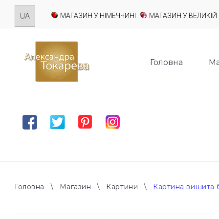
Skip
МАГАЗИН У НІМЕЧЧИНІ
МАГАЗИН У ВЕЛИКІЙ 
to
content
Головна
Ма
Facebook
Twitter
Pinterest
Instagram
Головна
\
Магазин
\
Картини
\
Картина вишита б