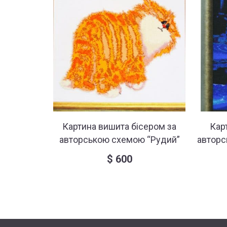
Картина вишита бісером за
Кар
авторською схемою “Рудий”
авторс
$
600