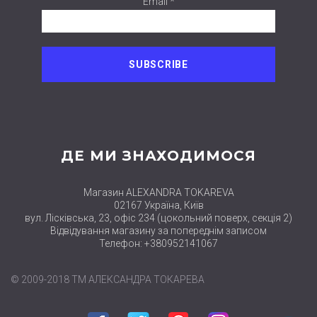
Email *
ДЕ МИ ЗНАХОДИМОСЯ
Магазин ALEXANDRA TOKAREVA
02167 Україна, Київ
вул. Лісківська, 23, офіс 234 (цокольний поверх, секція 2)
Відвідування магазину за попереднім записом
Телефон: +380952141067
© 2009-2018 ТМ АЛЕКСАНДРА ТОКАРЕВА
Facebook
Twitter
Pinterest
Instagram
close