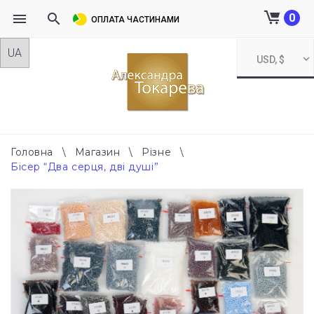
0
ОПЛАТА ЧАСТИНАМИ
Skip
USD, $
to
content
Головна
\
Магазин
\
Різне
\
Бісер “Два серця, дві душі”