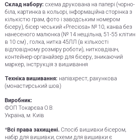
Склад набору:
схема друкована на папері (
чорно
-
біла, картинка в кольорі, інформаційна сторінка з
кількістю грам, фото і
заводським
номером
бісеру), бісер чеський «Preciosa» № 10, канва без
нанесеного малюнка (№ 14 нещільна, 51-55
клітин
в 10 см) , голка, нитка 45ЛЛ (в кількості
відповідному розміру роботи
)
, нитковдівач,
контейнер-органайзер для бісеру, зникаючий
маркер,
інструкція
з вишивання
Техніка вишивання:
напівхрест, рахункова
(монастирський шов)
Виробник:
ФОП Токарєва О.В.
Україна, м. Київ
*
Всі права захищені.
Спосіб вишивки бісером,
набір для вишивки, схеми для вишивки є