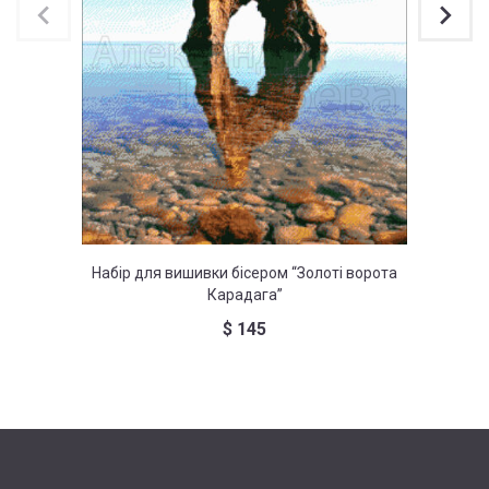
Набір для вишивки бісером “Золоті ворота
Набір 
Карадага”
$
145