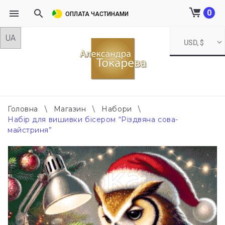
0
ОПЛАТА ЧАСТИНАМИ
Skip
USD, $
to
content
Головна
\
Магазин
\
Набори
\
Набір для вишивки бісером “Різдвяна сова-
майстриня”