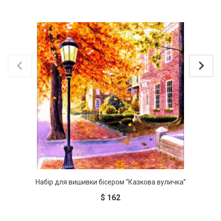
Набір для вишивки бісером “Казкова вуличка”
Набі
$
162