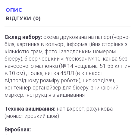
ОПИС
ВІДГУКИ (0)
Склад набору:
схема друкована на папері (
чорно
-
біла, картинка в кольорі, інформаційна сторінка з
кількістю грам, фото і
заводським
номером
бісеру), бісер чеський «Preciosa» № 10, канва без
нанесеного малюнка (№ 14 нещільна, 51-55
клітин
в 10 см) , голка, нитка 45ЛЛ (в кількості
відповідному розміру роботи
)
, нитковдівач,
контейнер-органайзер для бісеру, зникаючий
маркер,
інструкція
з вишивання
Техніка вишивання:
напівхрест, рахункова
(монастирський шов)
Виробник: