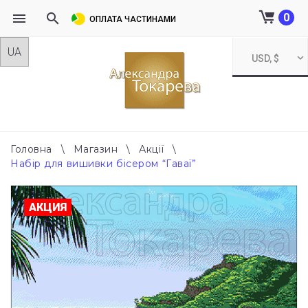
0
ОПЛАТА ЧАСТИНАМИ
Skip
USD, $
to
content
Головна
\
Магазин
\
Акції
\
Набір для вишивки бісером “Гаваї”
АКЦИЯ