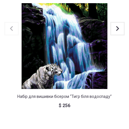
Набір для вишивки бісером “Тигр біля водоспаду”
На
$
256