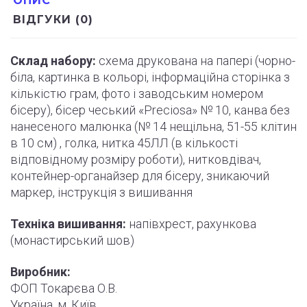
ОПИС
ВІДГУКИ (0)
Склад набору:
схема друкована на папері (
чорно
-
біла, картинка в кольорі, інформаційна сторінка з
кількістю грам, фото і
заводським
номером
бісеру), бісер чеський «Preciosa» № 10, канва без
нанесеного малюнка (№ 14 нещільна, 51-55
клітин
в 10 см) , голка, нитка 45ЛЛ (в кількості
відповідному розміру роботи
)
, нитковдівач,
контейнер-органайзер для бісеру, зникаючий
маркер,
інструкція
з вишивання
Техніка вишивання:
напівхрест, рахункова
(монастирський шов)
Виробник:
ФОП Токарєва О.В.
Україна, м. Київ