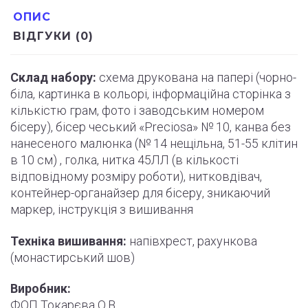
ОПИС
ВІДГУКИ (0)
Склад набору:
схема друкована на папері (
чорно
-
біла, картинка в кольорі, інформаційна сторінка з
кількістю грам, фото і
заводським
номером
бісеру), бісер чеський «Preciosa» № 10, канва без
нанесеного малюнка (№ 14 нещільна, 51-55
клітин
в 10 см) , голка, нитка 45ЛЛ (в кількості
відповідному розміру роботи
)
, нитковдівач,
контейнер-органайзер для бісеру, зникаючий
маркер,
інструкція
з вишивання
Техніка вишивання:
напівхрест, рахункова
(монастирський шов)
Виробник:
ФОП Токарєва О.В.