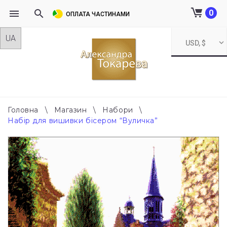
0
ОПЛАТА ЧАСТИНАМИ
Skip
USD, $
to
content
Головна
\
Магазин
\
Набори
\
Набір для вишивки бісером “Вуличка”