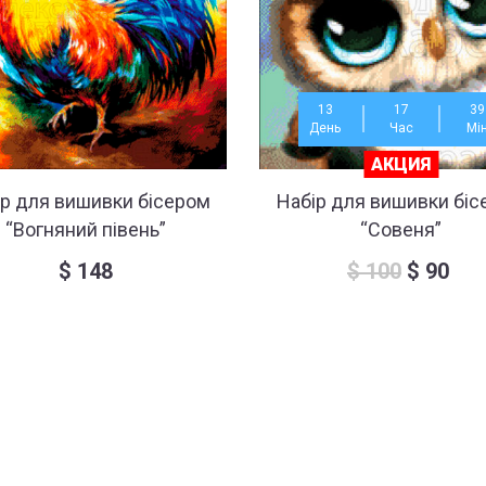
13
17
38
День
Час
Мi
АКЦИЯ
ір для вишивки бісером
Набір для вишивки біс
“Вогняний півень”
“Совеня”
$
148
$
100
$
90