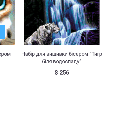
н
ером
Набір для вишивки бісером “Тигр
Набір 
біля водоспаду”
“Р
$
256