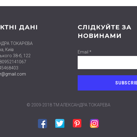
КТНІ ДАНІ
СЛІДКУЙТЕ ЗА
НОВИНАМИ
НДРА ТОКАРЄВА
а, Київ
Email *
ького 38-б, 122
380952141067
445468403
er@gmail.com
© 2009-2018 ТМ АЛЕКСАНДРА ТОКАРЕВА
Facebook
Twitter
Pinterest
Instagram