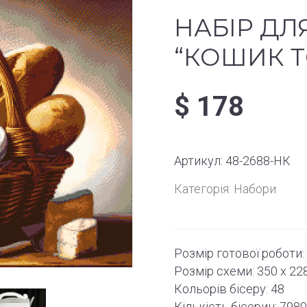
НАБІР ДЛ
“КОШИК 
$
178
Артикул:
48-2688-НК
Категорія:
Набори
Розмір готової роботи: 
Розмір схеми: 350 x 228
Кольорів бісеру: 48
Кількість бісерин: 798