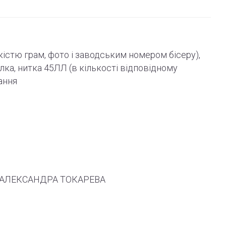
ькістю грам, фото і
заводським
номером бісеру),
олка, нитка 45ЛЛ (в кількості відповідному
ання
 ТМ АЛЕКСАНДРА ТОКАРЕВА