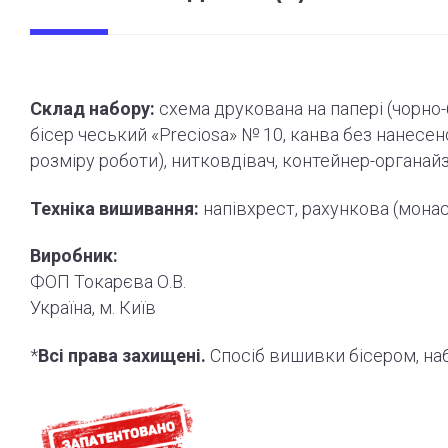
Склад набору:
схема друкована на папері (
чорно
бісер чеський «Preciosa» № 10, канва без нанесе
розміру роботи
)
, нитковдівач, контейнер-органай
Техніка вишивання:
напівхрест, рахункова (мона
Виробник:
ФОП Токарєва О.В.
Україна, м. Київ
*
Всі права захищені.
Спосіб вишивки бісером, н