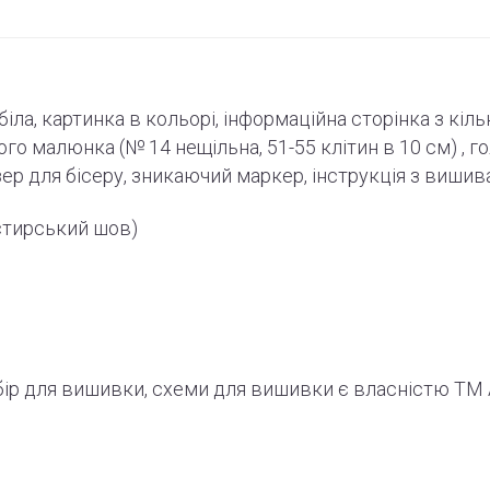
-біла, картинка в кольорі, інформаційна сторінка з кіл
ного малюнка (№ 14 нещільна, 51-55
клітин
в 10 см) , г
зер для бісеру, зникаючий маркер,
інструкція
з вишив
стирський шов)
абір для вишивки, схеми для вишивки є власністю