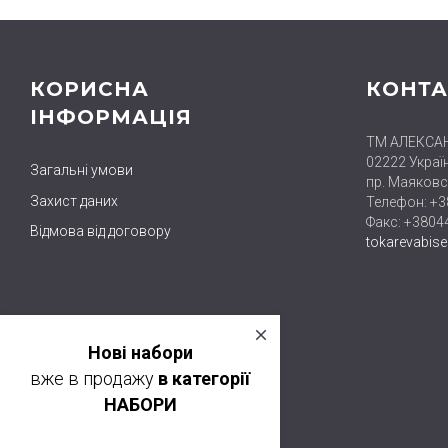
КОРИСНА
КОНТА
ІНФОРМАЦІЯ
ТМ АЛЕКСА
02222 Україн
Загальні умови
пр. Маяковс
Захист даних
Телефон: +
Факс: +380
Відмова від договору
tokarevabis
close
Нові набори
вже в продажу
в категорії
НАБОРИ