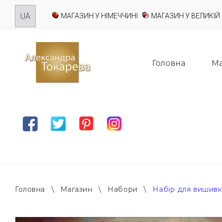
Skip
МАГАЗИН У НІМЕЧЧИНІ
МАГАЗИН У ВЕЛИКІЙ 
to
content
Головна
Ма
Facebook
Twitter
Pinterest
Instagram
Головна
\
Магазин
\
Набори
\
Набір для вишивк