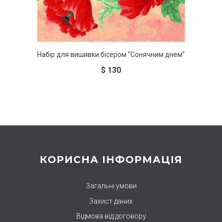
Набір для вишивки бісером “Сонячним днем”
Набір д
$
130
КОРИСНА ІНФОРМАЦІЯ
Загальні умови
Захист даних
Відмова від договору