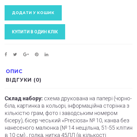
ДОДАТИ У КОШИК
КУПИТИ В ОДИН КЛIК
ОПИС
ВІДГУКИ (0)
Склад набору:
схема друкована на папері (
чорно
-
біла, картинка в кольорі, інформаційна сторінка з
кількістю грам, фото і
заводським
номером
бісеру), бісер чеський «Preciosa» № 10, канва без
нанесеного малюнка (№ 14 нещільна, 51-55
клітин
в 10 см) , голка, нитка 45ЛЛ (в кількості