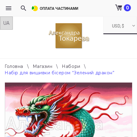
0
ОПЛАТА ЧАСТИНАМИ
Skip
USD, $
to
content
Головна
\
Магазин
\
Набори
\
Набір для вишивки бісером “Зелений дракон”