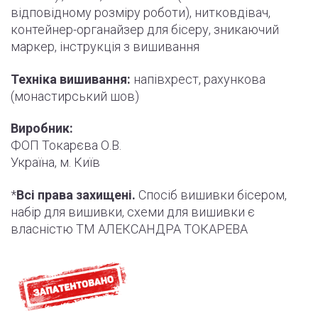
відповідному розміру роботи
)
, нитковдівач,
контейнер-органайзер для бісеру, зникаючий
маркер,
інструкція
з вишивання
Техніка вишивання:
напівхрест, рахункова
(монастирський шов)
Виробник:
ФОП Токарєва О.В.
Україна, м. Київ
*
Всі права захищені.
Спосіб вишивки бісером,
набір для вишивки, схеми для вишивки є
власністю ТМ АЛЕКСАНДРА ТОКАРЕВА