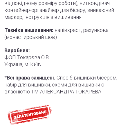
відповідному розміру роботи
)
, нитковдівач,
контейнер-органайзер для бісеру, зникаючий
маркер,
інструкція
з вишивання
Техніка вишивання:
напівхрест, рахункова
(монастирський шов)
Виробник:
ФОП Токарєва О.В.
Україна, м. Київ
*
Всі права захищені.
Спосіб вишивки бісером,
набір для вишивки, схеми для вишивки є
власністю ТМ АЛЕКСАНДРА ТОКАРЕВА