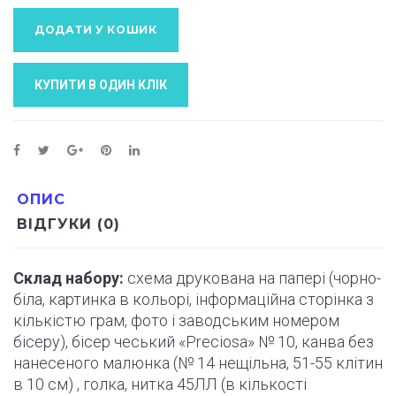
ДОДАТИ У КОШИК
КУПИТИ В ОДИН КЛIК
ОПИС
ВІДГУКИ (0)
Склад набору:
схема друкована на папері (
чорно
-
біла, картинка в кольорі, інформаційна сторінка з
кількістю грам, фото і
заводським
номером
бісеру), бісер чеський «Preciosa» № 10, канва без
нанесеного малюнка (№ 14 нещільна, 51-55
клітин
в 10 см) , голка, нитка 45ЛЛ (в кількості