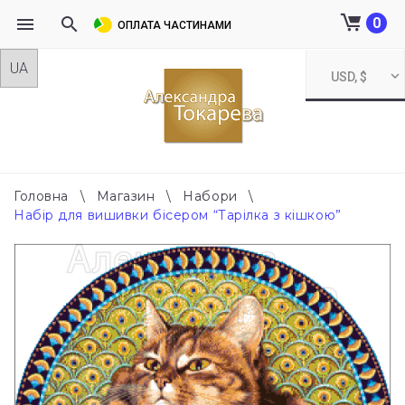
0
ОПЛАТА ЧАСТИНАМИ
Skip
USD, $
to
content
Головна
\
Магазин
\
Набори
\
Набір для вишивки бісером “Тарілка з кішкою”