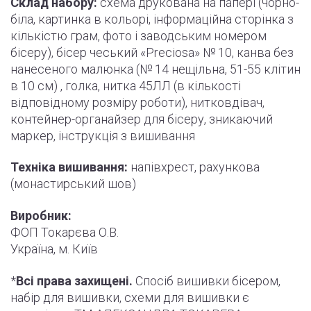
Склад набору:
схема друкована на папері (
чорно
-
біла, картинка в кольорі, інформаційна сторінка з
кількістю грам, фото і
заводським
номером
бісеру), бісер чеський «Preciosa» № 10, канва без
нанесеного малюнка (№ 14 нещільна, 51-55
клітин
в 10 см) , голка, нитка 45ЛЛ (в кількості
відповідному розміру роботи
)
, нитковдівач,
контейнер-органайзер для бісеру, зникаючий
маркер,
інструкція
з вишивання
Техніка вишивання:
напівхрест, рахункова
(монастирський шов)
Виробник:
ФОП Токарєва О.В.
Україна, м. Київ
*
Всі права захищені.
Спосіб вишивки бісером,
набір для вишивки, схеми для вишивки є