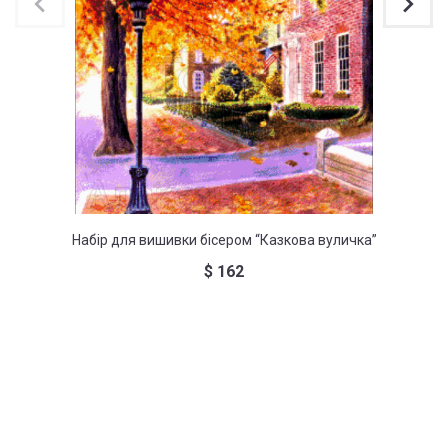
Набір для вишивки бісером “Казкова вуличка”
Набір д
$
162