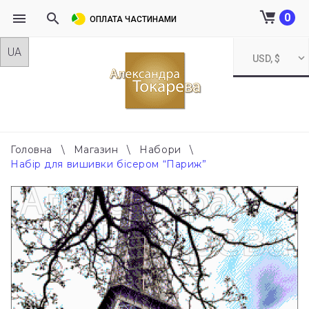
0
ОПЛАТА ЧАСТИНАМИ
Skip
USD, $
to
content
Головна
\
Магазин
\
Набори
\
Набір для вишивки бісером “Париж”