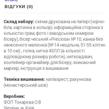
ВІДГУКИ (0)
Склад набору:
схема друкована на папері (
чорно
-
біла, картинка в кольорі, інформаційна сторінка з
кількістю грам, фото і
заводським
номером
бісеру), бісер чеський «Preciosa» № 10, канва без
нанесеного малюнка (№ 14 нещільна, 51-55
клітин
в 10 см) , голка, нитка 45ЛЛ (в кількості
відповідному розміру роботи
)
, нитковдівач,
контейнер-органайзер для бісеру, зникаючий
маркер,
інструкція
з вишивання
Техніка вишивання:
напівхрест, рахункова
(монастирський шов)
Виробник:
ФОП Токарєва О.В.
Україна, м. Київ