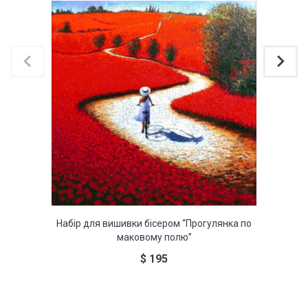
Набір для вишивки бісером “Прогулянка по
На
маковому полю”
$
195