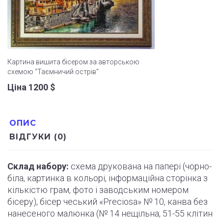
Картина вишита бісером за авторською
схемою “Таємничий острів"
Ціна 1200
$
ОПИС
ВІДГУКИ (0)
Склад набору:
схема друкована на папері (
чорно
-
біла, картинка в кольорі, інформаційна сторінка з
кількістю грам, фото і
заводським
номером
бісеру), бісер чеський «Preciosa» № 10, канва без
нанесеного малюнка (№ 14 нещільна, 51-55
клітин