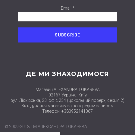
Email *
ДЕ МИ ЗНАХОДИМОСЯ
Магазин ALEXANDRA TOKAREVA
02167 Україна, Київ
вул. Лісківська, 23, офіс 234 (цокольний поверх, секція 2)
Відвідування магазину за попереднім записом
Телефон: +380952141067
© 2009-2018 ТМ АЛЕКСАНДРА ТОКАРЕВА
close
Нові набори