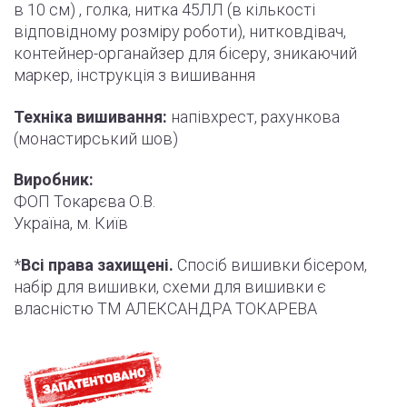
в 10 см) , голка, нитка 45ЛЛ (в кількості
відповідному розміру роботи
)
, нитковдівач,
контейнер-органайзер для бісеру, зникаючий
маркер,
інструкція
з вишивання
Техніка вишивання:
напівхрест, рахункова
(монастирський шов)
Виробник:
ФОП Токарєва О.В.
Україна, м. Київ
*
Всі права захищені.
Спосіб вишивки бісером,
набір для вишивки, схеми для вишивки є
власністю ТМ АЛЕКСАНДРА ТОКАРЕВА