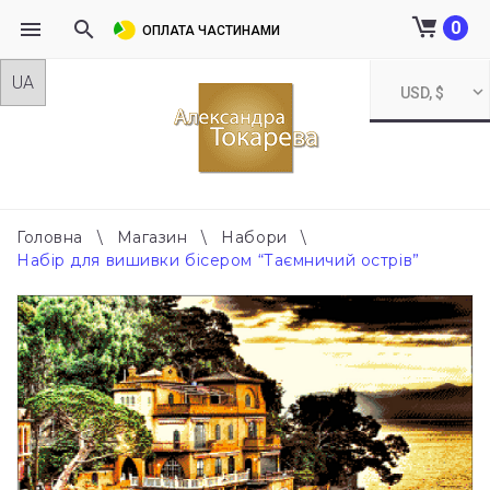
0
ОПЛАТА ЧАСТИНАМИ
Skip
USD, $
to
content
Головна
\
Магазин
\
Набори
\
Набір для вишивки бісером “Таємничий острів”