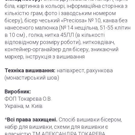
біла, картинка в кольорі, інформаційна сторінка з
кількістю грам, фото і
заводським
номером
бісеру), бісер чеський «Preciosa» № 10, канва без
нанесеного малюнка (№ 14 нещільна, 51-55
клітин
в 10 см) , голка, нитка 45ЛЛ (в кількості
відповідному розміру роботи
)
, нитковдівач,
контейнер-органайзер для бісеру, зникаючий
маркер,
інструкція
з вишивання
Техніка вишивання:
напівхрест, рахункова
(монастирський шов)
Виробник:
ФОП Токарєва О.В.
Україна, м. Київ
*
Всі права захищені.
Спосіб вишивки бісером,
набір для вишивки, схеми для вишивки є
власністю ТМ АЛЕКСАНДРА ТОКАРЕВА