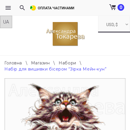
0
ОПЛАТА ЧАСТИНАМИ
Skip
USD, $
to
content
Головна
\
Магазин
\
Набори
\
Набір для вишивки бісером “Зірка Мейн-кун”