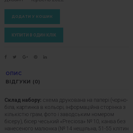
ДОДАТИ У КОШИК
КУПИТИ В ОДИН КЛIК
ОПИС
ВІДГУКИ (0)
Склад набору:
схема друкована на папері (
чорно
-
біла, картинка в кольорі, інформаційна сторінка з
кількістю грам, фото і
заводським
номером
бісеру), бісер чеський «Preciosa» № 10, канва без
нанесеного малюнка (№ 14 нещільна, 51-55
клітин