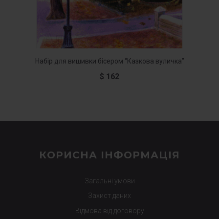
Набір для вишивки бісером “Казкова вуличка”
Набір
$
162
КОРИСНА ІНФОРМАЦІЯ
Загальні умови
Захист даних
Відмова від договору