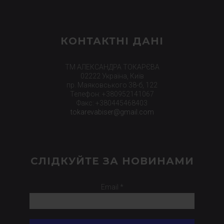
КОНТАКТНІ ДАНІ
ТМ АЛЕКСАНДРА ТОКАРЄВА
02222 Україна, Київ
пр. Маяковського 38-б, 122
Телефон: +380952141067
Факс: +380445468403
tokarevabiser@gmail.com
СЛІДКУЙТЕ ЗА НОВИНАМИ
Email *