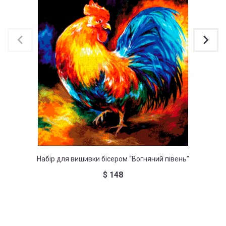
Набір для вишивки бісером “Вогняний півень”
Набір 
$
148