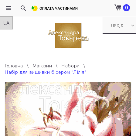
0
ОПЛАТА ЧАСТИНАМИ
Skip
USD, $
to
content
Головна
\
Магазин
\
Набори
\
Набір для вишивки бісером “Лілія”