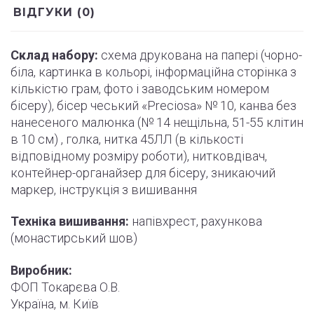
ВІДГУКИ (0)
Склад набору:
схема друкована на папері (
чорно
-
біла, картинка в кольорі, інформаційна сторінка з
кількістю грам, фото і
заводським
номером
бісеру), бісер чеський «Preciosa» № 10, канва без
нанесеного малюнка (№ 14 нещільна, 51-55
клітин
в 10 см) , голка, нитка 45ЛЛ (в кількості
відповідному розміру роботи
)
, нитковдівач,
контейнер-органайзер для бісеру, зникаючий
маркер,
інструкція
з вишивання
Техніка вишивання:
напівхрест, рахункова
(монастирський шов)
Виробник:
ФОП Токарєва О.В.
Україна, м. Київ