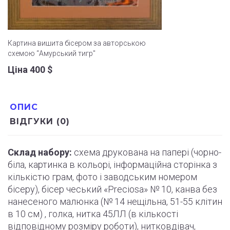
Картина вишита бісером за авторською
схемою “Амурський тигр"
Ціна 400
$
ОПИС
ВІДГУКИ (0)
Склад набору:
схема друкована на папері (
чорно
-
біла, картинка в кольорі, інформаційна сторінка з
кількістю грам, фото і
заводським
номером
бісеру), бісер чеський «Preciosa» № 10, канва без
нанесеного малюнка (№ 14 нещільна, 51-55
клітин
в 10 см) , голка, нитка 45ЛЛ (в кількості
відповідному розміру роботи
)
, нитковдівач,