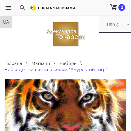
0
ОПЛАТА ЧАСТИНАМИ
Skip
USD, $
to
content
Головна
\
Магазин
\
Набори
\
Набір для вишивки бісером “Амурський тигр”