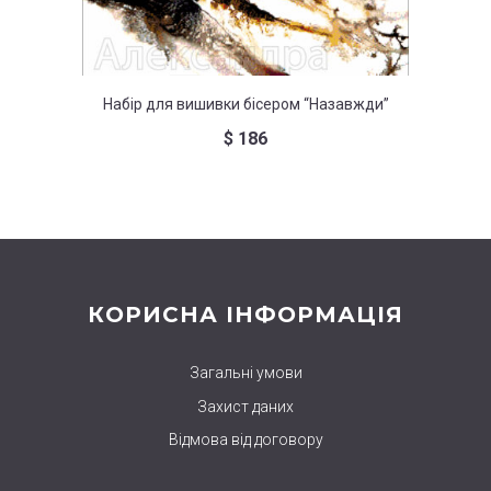
Набір для вишивки бісером “Назавжди”
На
$
186
КОРИСНА ІНФОРМАЦІЯ
Загальні умови
Захист даних
Відмова від договору