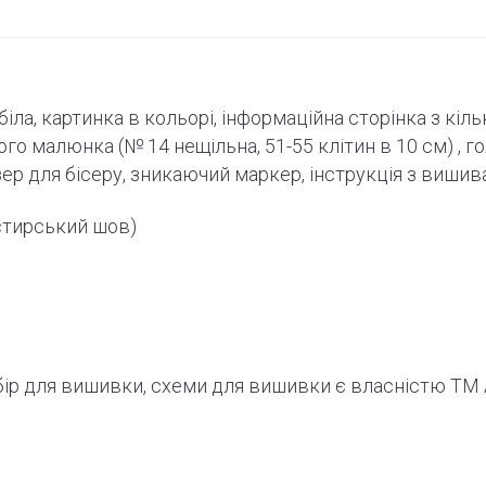
-біла, картинка в кольорі, інформаційна сторінка з кіл
ного малюнка (№ 14 нещільна, 51-55
клітин
в 10 см) , г
зер для бісеру, зникаючий маркер,
інструкція
з вишив
стирський шов)
абір для вишивки, схеми для вишивки є власністю