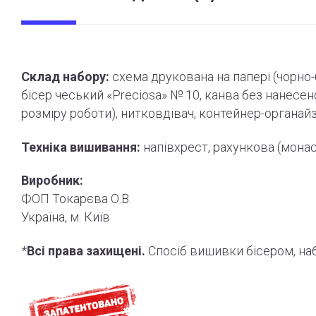
Склад набору:
схема друкована на папері (
чорно
бісер чеський «Preciosa» № 10, канва без нанесе
розміру роботи
)
, нитковдівач, контейнер-органай
Техніка вишивання:
напівхрест, рахункова (мона
Виробник:
ФОП Токарєва О.В.
Україна, м. Київ
*
Всі права захищені.
Спосіб вишивки бісером, н