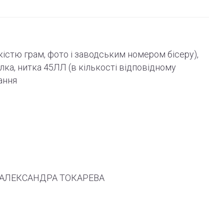
ькістю грам, фото і
заводським
номером бісеру),
олка, нитка 45ЛЛ (в кількості відповідному
ання
 ТМ АЛЕКСАНДРА ТОКАРЕВА