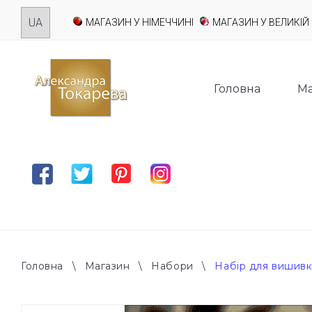
Skip
МАГАЗИН У НІМЕЧЧИНІ
МАГАЗИН У ВЕЛИКІЙ 
to
content
Головна
Ма
Facebook
Twitter
Pinterest
Instagram
Головна
\
Магазин
\
Набори
\
Набір для вишивк