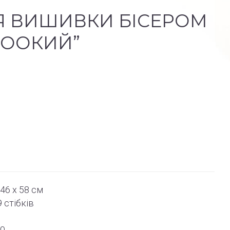
Я ВИШИВКИ БІСЕРОМ
НООКИЙ”
46 x 58 см
9
стібків
50