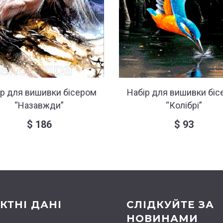
ір для вишивки бісером
Набір для вишивки біс
“Назавжди”
“Колібрі”
$
186
$
93
КТНІ ДАНІ
СЛІДКУЙТЕ ЗА
НОВИНАМИ