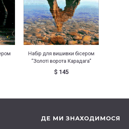
ером
Набір для вишивки бісером
Набір 
“Золоті ворота Карадага”
“К
$
145
ДЕ МИ ЗНАХОДИМОСЯ