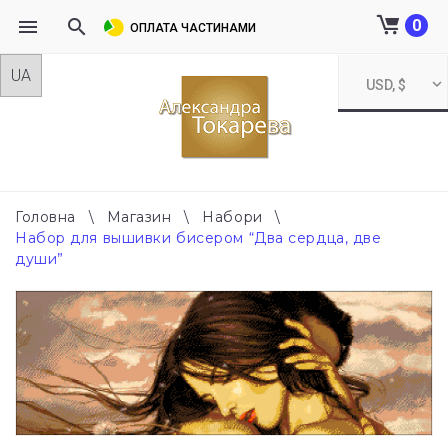
0
ОПЛАТА ЧАСТИНАМИ
Skip
USD, $
to
content
Головна
\
Магазин
\
Набори
\
Набор для вышивки бисером “Два сердца, две
души”