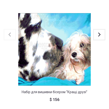
Набір для вишивки бісером “Кращі друзі”
Набір д
$
156