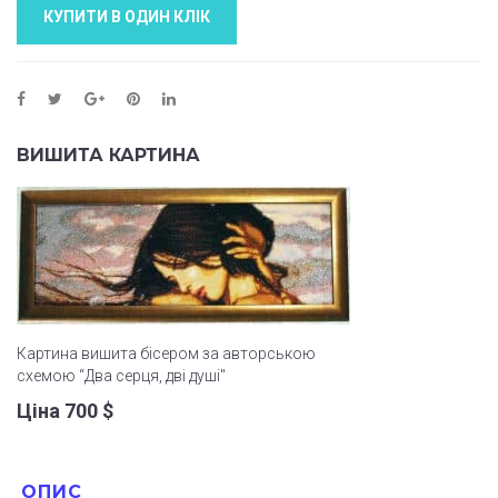
КУПИТИ В ОДИН КЛIК
ВИШИТА КАРТИНА
Картина вишита бісером за авторською
схемою “Два серця, дві душі"
Ціна 700
$
ОПИС