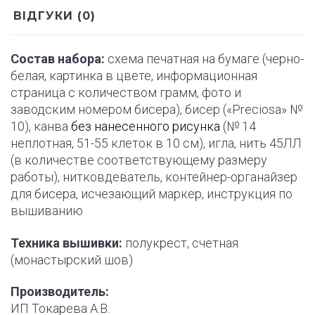
ВІДГУКИ (0)
Состав набора:
схема печатная на бумаге (черно-
белая, картинка в цвете, информационная
страница с количеством грамм, фото и
заводским номером бисера), бисер («Preciosa» №
10), канва
без нанесенного рисунка
(№ 14
неплотная, 51-55 клеток в 10 см), игла, нить 45ЛЛ
(в количестве соответствующему размеру
работы), нитковдеватель, контейнер-органайзер
для бисера, исчезающий маркер, инструкция по
вышиванию
Техника вышивки:
полукрест, счетная
(монастырский шов)
Производитель:
ИП Токарева А.В.