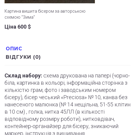
Картина вишита бісером за авторською
схемою “Зима”
Ціна 600
$
ОПИС
ВІДГУКИ (0)
Склад набору:
схема друкована на папері (
чорно
-
біла, картинка в кольорі, інформаційна сторінка з
×
кількістю грам, фото і
заводським
номером
Підпишись на наші новини
бісеру), бісер чеський «Preciosa» № 10, канва без
та отримай
нанесеного малюнка (№ 14 нещільна, 51-55
клітин
в 10 см) , голка, нитка 45ЛЛ (в кількості
5
відповідному розміру роботи
)
, нитковдівач,
знижку
%
контейнер-органайзер для бісеру, зникаючий
На всі товари
маркер,
інструкція
з вишивання