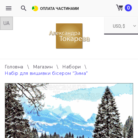
0
ОПЛАТА ЧАСТИНАМИ
Skip
USD, $
to
content
Головна
\
Магазин
\
Набори
\
Набір для вишивки бісером “Зима”