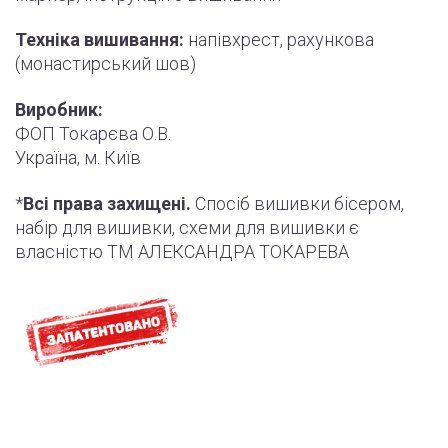
Техніка вишивання:
напівхрест, рахункова
ПІДПИСАТИСЯ
(монастирський шов)
Виробник:
ФОП Токарєва О.В.
Україна, м. Київ
*
Всі права захищені.
Спосіб вишивки бісером,
набір для вишивки, схеми для вишивки є
власністю ТМ АЛЕКСАНДРА ТОКАРЕВА